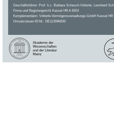
Geschäftsführer: Prof. h.c. Barbara Scheuch-Vötterle, Leonhard Sc
Firma und Registergericht Kassel HR A 6553
Komplementärin: Vötterle-Vermögensverwaltungs-GmbH Kassel HR
Umsatzsteuer-ID-Nr.: DE113096830
Akademie der
Wissenschaften
und der Literatur
Mainz